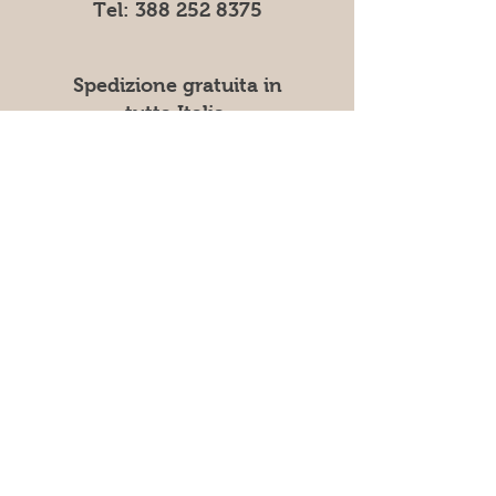
Tel:
388 252 8375
Spedizione gratuita in
tutta Italia.
Riceverete la vostra
spedizione in sole 48 ore
Metodi di pagamento:
-PayPal
-Carta di Credito
-Contrassegno
P.Iva:
05446400870