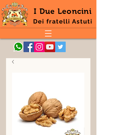
I Due Leoncini
Dei fratelli Astuti